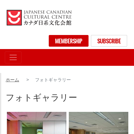
メ
イ
ン
コ
ン
User account menu
MEMBERSHIP
SUBSCRIBE
テ
ン
ツ
に
移
動
ホーム
フォトギャラリー
フォトギャラリー