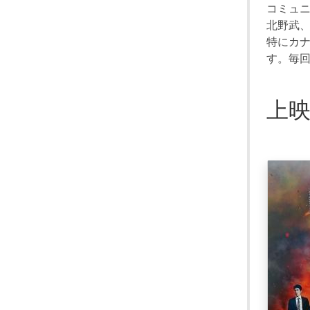
コミュ
北野武
特にカ
す。毎
上