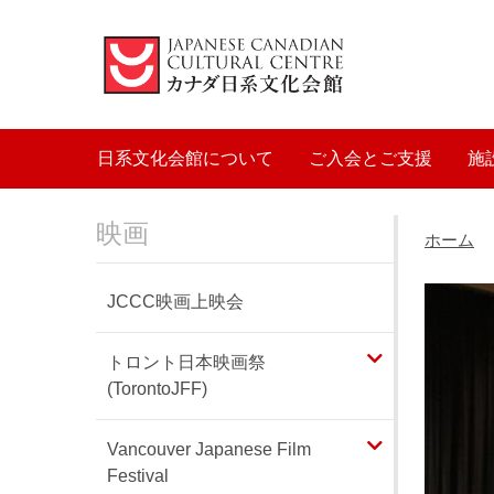
Main navigation
日系文化会館について
ご入会とご支援
施
映画
ホーム
JCCC映画上映会
トロント日本映画祭
(TorontoJFF)
Vancouver Japanese Film
Festival