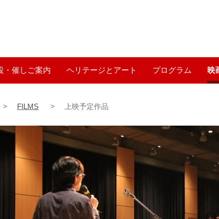
メ
イ
User account me
ン
コ
ン
テ
設・催しご案内
ヘリテージとアート
プログラム
映
ン
ツ
に
FILMS
上映予定作品
移
動