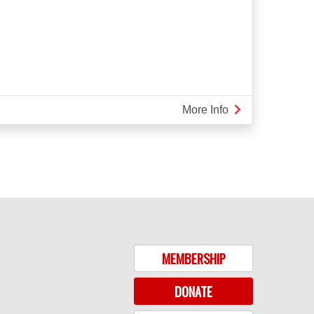
More Info
about
爆
弾
MEMBERSHIP
DONATE