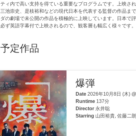
ニティ内で高い支持を得ている重要なプログラムです。上映さ
、三池崇史、是枝裕和などの現代日本を代表する監督の作品ま
ナダの劇場で未公開の作品を積極的に上映しています。日本で
回必ず英語字幕付で上映されるので、観客層も幅広く様々です
映予定作品
爆弾
Date
2026年10月8日 (木)
Runtime
137分
Director
永井聡
Starring
山田裕貴, 佐藤二朗