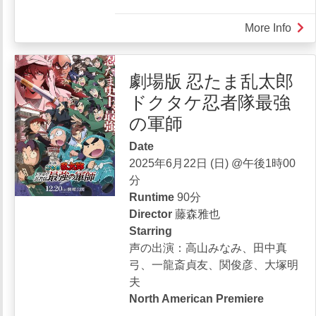
More Info
abou
グ
ラ
劇場版 忍たま乱太郎
ン
ドクタケ忍者隊最強
メ
ゾ
の軍師
ン・
Date
パ
2025年6月22日 (日) @午後1時00
リ
分
Runtime
90分
Director
藤森雅也
Starring
声の出演：高山みなみ、田中真
弓、一龍斎貞友、関俊彦、大塚明
夫
North American Premiere