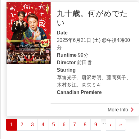
強
る
九十歳。何がめでた
の
川
い
軍
師
Date
2025年6月21日 (土) @午後4時00
分
Runtime
99分
Director
前田哲
Starring
草笛光子、唐沢寿明、藤間爽子、
木村多江、真矢ミキ
Canadian Premiere
More Info
abou
九
ペ
…
››
Last »
1
2
3
4
5
6
7
8
9
›
»
十
ー
歳。