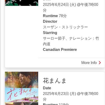
2025年6月24日 (火) @午後7時00
分
Runtime
78分
Director
スーザン・ストリックラー
Starring
サーロー節子、ナレーション：竹
内道
Canadian Premiere
More Info
abou
ヒ
ロ
花まんま
シ
マ
Date
へ
2025年6月23日 (月) @午後7時00
の
分
誓
Runtime
118分