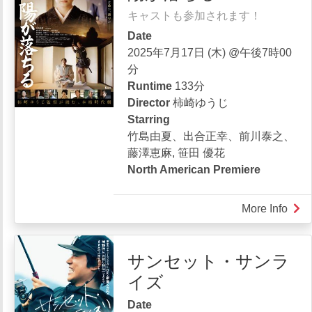
キャストも参加されます！
Date
2025年7月17日 (木) @午後7時00
分
Runtime
133分
Director
柿崎ゆうじ
Starring
竹島由夏、出合正幸、前川泰之、
藤澤恵麻, 笹田 優花
North American Premiere
More Info
abou
陽
が
サンセット・サンラ
落
イズ
ち
る
Date