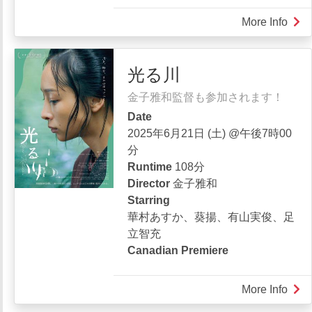
More Info
abou
劇
場
光る川
版
忍
金子雅和監督も参加されます！
た
Date
ま
2025年6月21日 (土) @午後7時00
乱
分
太
Runtime
108分
郎
Director
金子雅和
ド
Starring
ク
華村あすか、葵揚、有山実俊、足
タ
立智充
ケ
Canadian Premiere
忍
者
隊
More Info
abou
最
光