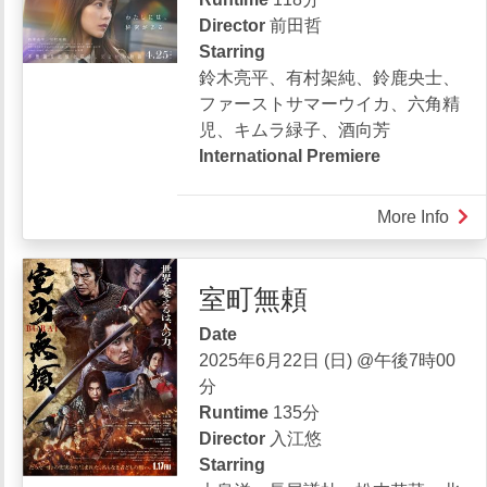
い
Director
前田哲
～
Starring
サ
鈴木亮平、有村架純、鈴鹿央士、
ー
ファーストサマーウイカ、六角精
ロ
児、キムラ緑子、酒向芳
ー
International Premiere
節
子
More Info
abou
と
花
と
ま
も
室町無頼
ん
に
ま
～
Date
2025年6月22日 (日) @午後7時00
分
Runtime
135分
Director
入江悠
Starring