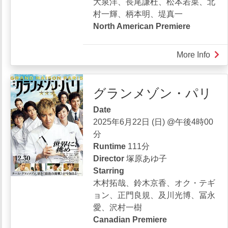
大泉洋、長尾謙杜、松本若菜、北
村一輝、柄本明、堤真一
North American Premiere
More Info
abou
室
町
グランメゾン・パリ
無
頼
Date
2025年6月22日 (日) @午後4時00
分
Runtime
111分
Director
塚原あゆ子
Starring
木村拓哉、鈴木京香、オク・テギ
ョン、正門良規、及川光博、冨永
愛、沢村一樹
Canadian Premiere