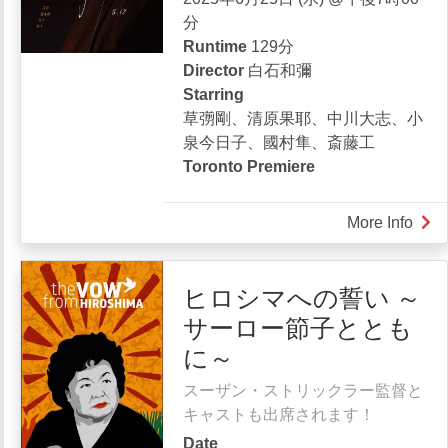
ラ
分
イ
Runtime
129分
ズ
Director
白石和彌
Starring
草彅剛、清原果耶、中川大志、小
泉今日子、國村隼、斎藤工
Toronto Premiere
More Info
abou
碁
盤
ヒロシマへの誓い ～
斬
サーロー節子ととも
り
に～
スーザン・ストリックラー監督と
キャストも出席されます！
Date