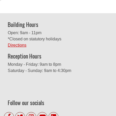
ジ
何
送
が
り
め
で
Building Hours
た
い
Open: 9am - 11pm
*Closed on statutory holidays
Directions
Reception Hours
Monday - Friday: 9am to 8pm
Saturday - Sunday: 9am to 4:30pm
Follow our socials