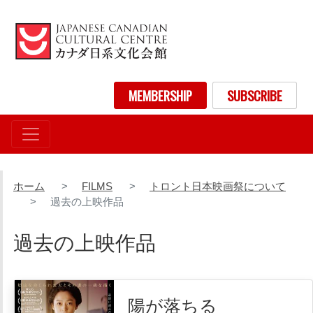
メ
イ
ン
コ
ン
User account menu
MEMBERSHIP
SUBSCRIBE
テ
ン
ツ
に
移
動
ホーム
FILMS
トロント日本映画祭について
過去の上映作品
過去の上映作品
陽が落ちる