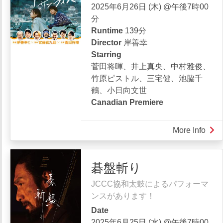
2025年6月26日 (木) @午後7時00
分
Runtime
139分
Director
岸善幸
Starring
菅田将暉、井上真央、中村雅俊、
竹原ピストル、三宅健、池脇千
鶴、小日向文世
Canadian Premiere
More Info
abou
サ
ン
碁盤斬り
セ
ッ
JCCC協和太鼓によるパフォーマ
ト・
ンスがあります！
サ
Date
ン
2025年6月25日 (水) @午後7時00