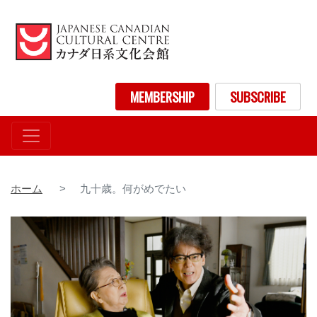
メ
イ
ン
コ
ン
User account menu
MEMBERSHIP
SUBSCRIBE
テ
ン
ツ
に
移
動
ホーム
九十歳。何がめでたい