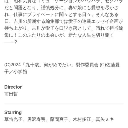
は、昭和気質なコミュニケーションがパワハラ、セクハラ
だと問題となり、謹慎処分に、妻や娘にも愛想を尽かさ
れ、仕事にプライベートに悶々とする日々。そんなある
日、吉川の所属する編集部では愛子の連載エッセイ企画が
持ち上がり、吉川が愛子を口説き落として、晴れて担当編
集に！このふたりの出会いが、新たな人生を切り開く
――？
(C)2024「九十歳。何がめでたい」製作委員会 (C)佐藤愛
子／小学館
Director
前田哲
Starring
草笛光子、唐沢寿明、藤間爽子、木村多江、真矢ミキ