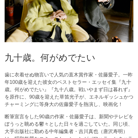
九十歳。何がめでたい
歯に衣着せぬ物言いで人気の直木賞作家・佐藤愛子。一昨
年100歳を迎えた彼女のベストセラー・エッセイ集『九十
歳。何がめでたい』『九十八歳。戦いやまず日は暮れず』
を原作に、90歳を迎えた草笛光子が、エネルギッシュかつ
チャーミングに等身大の佐藤愛子を熱演し、映画化！
断筆宣言をした90歳の作家・佐藤愛子は、新聞やテレビを
ぼうっと眺める鬱々とした日々を過ごしていた。同じ頃、
大手出版社に勤める中年編集者・吉川真也（唐沢寿明）