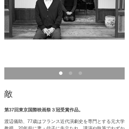
敵
第37回東京国際映画祭３冠受賞作品。
渡辺儀助、77歳はフランス近代演劇史を専門とする元大学
教授。20年前に妻・信子に先立たれ、講演や執筆でわずか