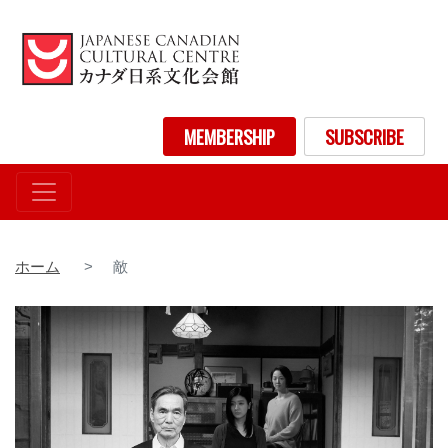
メ
イ
ン
コ
ン
User account menu
MEMBERSHIP
SUBSCRIBE
テ
ン
ツ
に
移
動
ホーム
敵